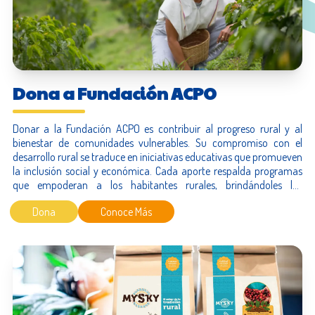
Dona a Fundación ACPO
Donar a la Fundación
ACPO
es contribuir al progreso rural y al
bienestar de comunidades vulnerables. Su compromiso con el
desarrollo rural se traduce en iniciativas educativas que promueven
la inclusión social y económica. Cada aporte respalda programas
que empoderan a los habitantes rurales, brindándoles las
herramientas necesarias para prosperar. Juntos, podemos
Dona
Conoce Más
construir un futuro más equitativo y sostenible, donde la educación
sea la llave que abra puertas hacia una plena participación en la
sociedad.