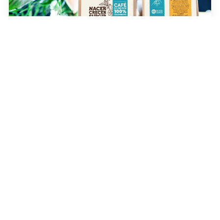
Café Misky
Este café es un símbolo de solidaridad y transformación, ya que
cada vez que disfrutamos de Café Mysky, estamos contribuyendo
al bienestar y la formación de quienes dedican su vida a cultivar los
granos con dedicación y amor por la tierra.
Donación de Beca
Campesina a partir de $30.000
Dona
Conoce Más